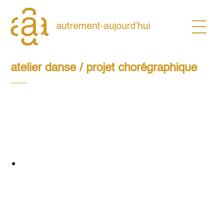
Skip
to
content
autrement-aujourd’hui
atelier danse / projet chorégraphique