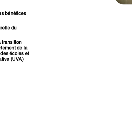
es bénéfices
relle du
 transition
rtement de la
 des écoles et
iative (UVA)