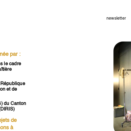
newsletter
née par :
s le cadre
îtière
a République
ion et de
S) du Canton
 (DIRIS)
ojets de
nons à