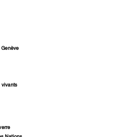
de Genève
s vivants
verre