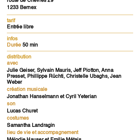
route de Chèvres 29
1233 Bernex
tarif
Entrée libre
infos
Durée
50 min
distribution
avec
Julie Geiser, Sylvain Mauris, Jeff Piotton, Anna
Presset, Phillippe Rüchti, Christelle Ubaghs, Jean
Weber
création musicale
Jonathan Hanselmann et Cyril Yeterian
son
Lucas Churet
costumes
Samantha Landragin
lieu de vie et accompagnement
Mélodie Hauser et Emilie Métais