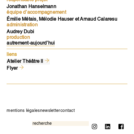
Jonathan Hanselmann
équipe d’accompagnement
Émilie Métais, Mélodie Hauser et Arnaud Calaresu
administration
Audrey Dubi
production
autrement-aujourd’hui
liens
Atelier Théâtre ll
Flyer
mentions légales
newsletter
contact
Instagram
Linkedin
Fa