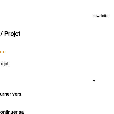
newsletter
/ Projet
r…
rojet
ourner vers
continuer sa