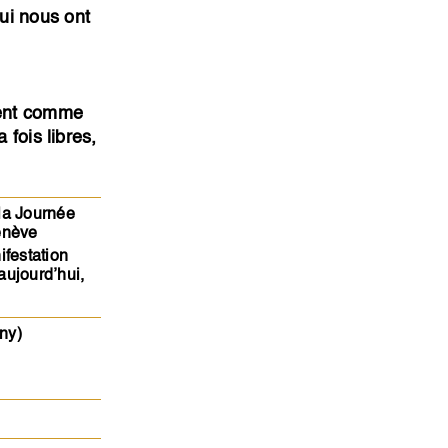
ui nous ont
uent comme
 fois libres,
la Journée
enève
ifestation
aujourd’hui,
ny)